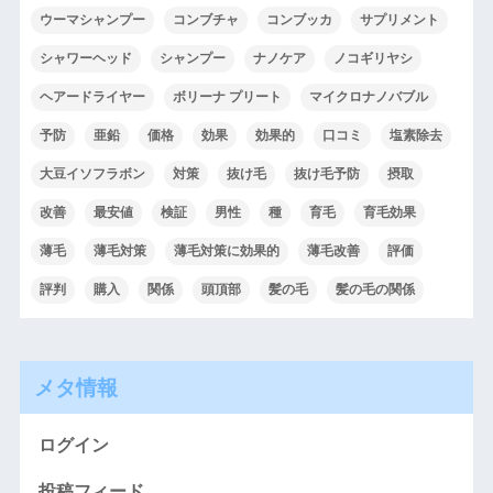
ウーマシャンプー
コンブチャ
コンブッカ
サプリメント
シャワーヘッド
シャンプー
ナノケア
ノコギリヤシ
ヘアードライヤー
ボリーナ プリート
マイクロナノバブル
予防
亜鉛
価格
効果
効果的
口コミ
塩素除去
大豆イソフラボン
対策
抜け毛
抜け毛予防
摂取
改善
最安値
検証
男性
種
育毛
育毛効果
薄毛
薄毛対策
薄毛対策に効果的
薄毛改善
評価
評判
購入
関係
頭頂部
髪の毛
髪の毛の関係
メタ情報
ログイン
投稿フィード