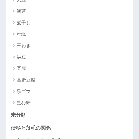
海苔
煮干し
牡蠣
玉ねぎ
納豆
豆腐
高野豆腐
黒ゴマ
黒砂糖
未分類
便秘と薄毛の関係