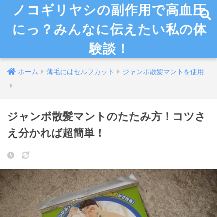
ノコギリヤシの副作用で高血圧
にっ？みんなに伝えたい私の体
験談！
ホーム
薄毛にはセルフカット
ジャンボ散髪マントを使用
ジャンボ散髪マントのたたみ方！コツさ
え分かれば超簡単！