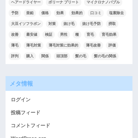
ヘアードライヤー
ボリーナ プリート
マイクロナノバブル
予防
亜鉛
価格
効果
効果的
口コミ
塩素除去
大豆イソフラボン
対策
抜け毛
抜け毛予防
摂取
改善
最安値
検証
男性
種
育毛
育毛効果
薄毛
薄毛対策
薄毛対策に効果的
薄毛改善
評価
評判
購入
関係
頭頂部
髪の毛
髪の毛の関係
メタ情報
ログイン
投稿フィード
コメントフィード