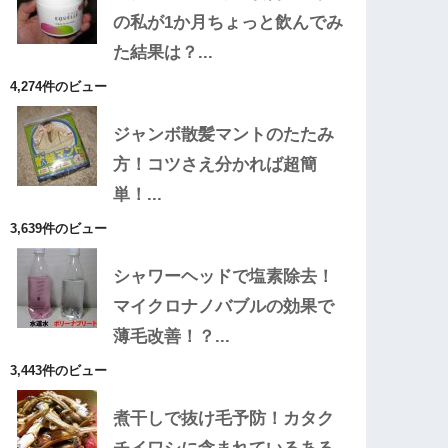
の私が1か月ちょっと飲んでみ
た結果は？...
4,274件のビュー
ジャンボ散髪マントのたたみ
方！コツさえ分かれば超簡
単！...
3,639件のビュー
シャワーヘッドで塩素除去！
マイクロナノバブルの効果で
薄毛改善！？...
3,443件のビュー
煮干しで抜け毛予防！カタク