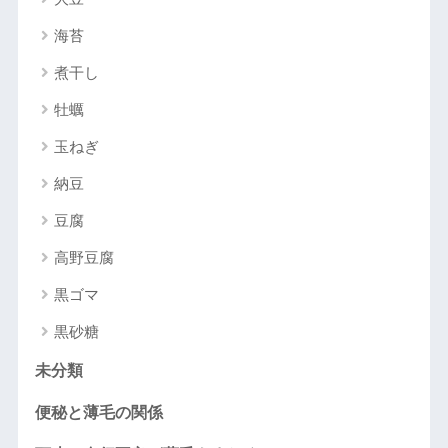
海苔
煮干し
牡蠣
玉ねぎ
納豆
豆腐
高野豆腐
黒ゴマ
黒砂糖
未分類
便秘と薄毛の関係