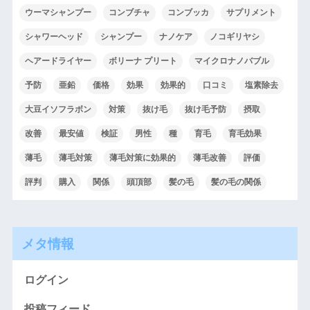
ウーマシャンプー
コンブチャ
コンブッカ
サプリメント
シャワーヘッド
シャンプー
ナノケア
ノコギリヤシ
ヘアードライヤー
ボリーナ プリート
マイクロナノバブル
予防
亜鉛
価格
効果
効果的
口コミ
塩素除去
大豆イソフラボン
対策
抜け毛
抜け毛予防
摂取
改善
最安値
検証
男性
種
育毛
育毛効果
薄毛
薄毛対策
薄毛対策に効果的
薄毛改善
評価
評判
購入
関係
頭頂部
髪の毛
髪の毛の関係
メタ情報
ログイン
投稿フィード