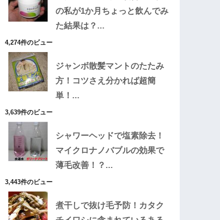
の私が1か月ちょっと飲んでみ
た結果は？...
4,274件のビュー
ジャンボ散髪マントのたたみ
方！コツさえ分かれば超簡
単！...
3,639件のビュー
シャワーヘッドで塩素除去！
マイクロナノバブルの効果で
薄毛改善！？...
3,443件のビュー
煮干しで抜け毛予防！カタク