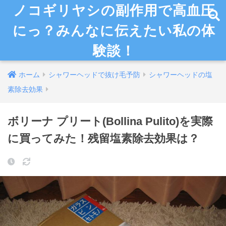
ノコギリヤシの副作用で高血圧
にっ？みんなに伝えたい私の体
験談！
ホーム
シャワーヘッドで抜け毛予防
シャワーヘッドの塩
素除去効果
ボリーナ プリート(Bollina Pulito)を実際
に買ってみた！残留塩素除去効果は？