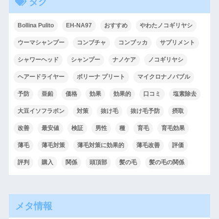
タグ
Bollina Pulito
EH-NA97
おすすめ
やわたノコギリヤシ
ウーマシャンプー
コンブチャ
コンブッカ
サプリメント
シャワーヘッド
シャンプー
ナノケア
ノコギリヤシ
ヘアードライヤー
ボリーナ プリート
マイクロナノバブル
予防
亜鉛
価格
効果
効果的
口コミ
塩素除去
大豆イソフラボン
対策
抜け毛
抜け毛予防
摂取
改善
最安値
検証
男性
種
育毛
育毛効果
薄毛
薄毛対策
薄毛対策に効果的
薄毛改善
評価
評判
購入
関係
頭頂部
髪の毛
髪の毛の関係
メタ情報