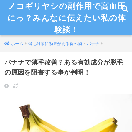
ノコギリヤシの副作用で高血圧
にっ？みんなに伝えたい私の体
験談！
ホーム
薄毛対策に効果がある食べ物
バナナ
バナナで薄毛改善？ある有効成分が脱毛
の原因を阻害する事が判明！