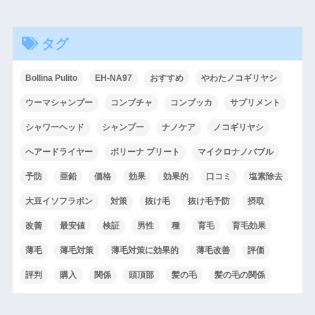
タグ
Bollina Pulito
EH-NA97
おすすめ
やわたノコギリヤシ
ウーマシャンプー
コンブチャ
コンブッカ
サプリメント
シャワーヘッド
シャンプー
ナノケア
ノコギリヤシ
ヘアードライヤー
ボリーナ プリート
マイクロナノバブル
予防
亜鉛
価格
効果
効果的
口コミ
塩素除去
大豆イソフラボン
対策
抜け毛
抜け毛予防
摂取
改善
最安値
検証
男性
種
育毛
育毛効果
薄毛
薄毛対策
薄毛対策に効果的
薄毛改善
評価
評判
購入
関係
頭頂部
髪の毛
髪の毛の関係