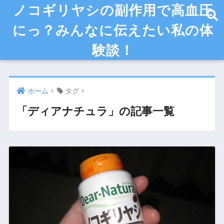
ノコギリヤシの副作用で高血圧
にっ？みんなに伝えたい私の体
験談！
ホーム
タグ
「ディアナチュラ」の記事一覧