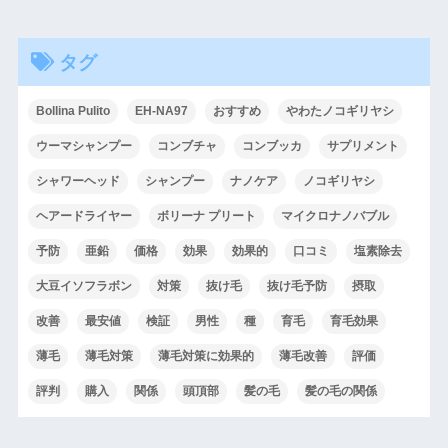
タグ
Bollina Pulito
EH-NA97
おすすめ
やわたノコギリヤシ
ウーマシャンプー
コンブチャ
コンブッカ
サプリメント
シャワーヘッド
シャンプー
ナノケア
ノコギリヤシ
ヘアードライヤー
ボリーナ プリート
マイクロナノバブル
予防
亜鉛
価格
効果
効果的
口コミ
塩素除去
大豆イソフラボン
対策
抜け毛
抜け毛予防
摂取
改善
最安値
検証
男性
種
育毛
育毛効果
薄毛
薄毛対策
薄毛対策に効果的
薄毛改善
評価
評判
購入
関係
頭頂部
髪の毛
髪の毛の関係